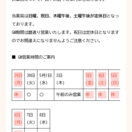
お知らせ
当薬局は
日曜、祝日、木曜午後、土曜午後が定休日
となっ
ております。
よくあるご質問
GW期間は暦通り営業いたします。祝日は定休日となります
お問い合わせ
のでお間違えになりませんようご注意ください。
■ GW営業時間のご案内
29日
30日
5月1日
2日
3日
4日
5日
(月)
(火)
(水)
(木)
(金)
(土)
(日)
休
〇
〇
午前のみ営業
休
休
休
6日
7日
8日
(月)
(火)
(水)