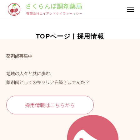
LINE
ACCESS
TOPページ｜採用情報

オンライン
受付
薬剤師募集中
TOP
さくらんぼ調剤薬局について
地域の人々と共に歩む、
薬剤師としてのキャリアを築きませんか？
事業内容
オンライン受付
採用情報はこちらから
採用情報
会社概要